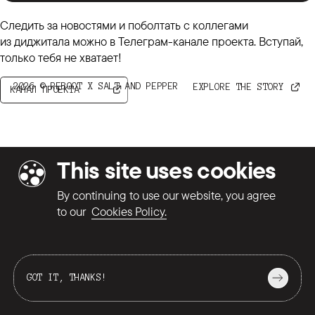
Следить за новостями и поболтать с коллегами
из диджитала можно в Телеграм-канале проекта. Вступай,
только тебя не хватает!
2026
©
REBOOT
X
SALT AND PEPPER
EXPLORE THE STORY
КАНАЛ ПРОЕКТА
This site uses cookies
By continuing to use our website, you agree
to our
Cookies Policy.
GOT IT, THANKS!