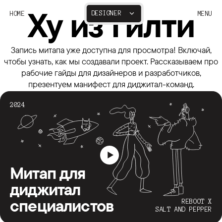
Ху из гилти
DESIGNER
HOME
MENU
DEVELOPER
Запись митапа уже доступна для просмотра! Включай,
чтобы узнать, как мы создавали проект. Рассказываем про
рабочие гайды для дизайнеров и разработчиков,
презентуем манифест для диджитал-команд.
2024
Митап для
диджитал
специалистов
REBOOT X
SALT AND PEPPER